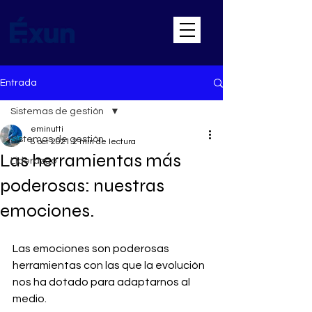
Entrada
Sistemas de gestión
eminutti
Sistemas de gestión
8 oct 2021
2 min de lectura
Las herramientas más
Liderazgo
poderosas: nuestras
emociones.
Las emociones son poderosas 
herramientas con las que la evolución 
nos ha dotado para adaptarnos al 
medio.